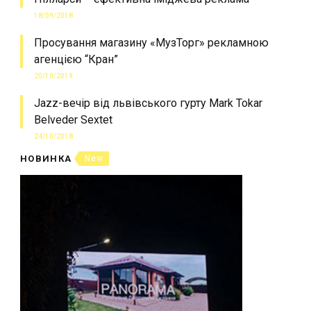
18/09/2018
Просування магазину «МузТорг» рекламною
агенцією “Кран”
20/10/2019
Jazz-вечір від львівського гурту Mark Tokar
Belveder Sextet
24/10/2018
НОВИНКА
New